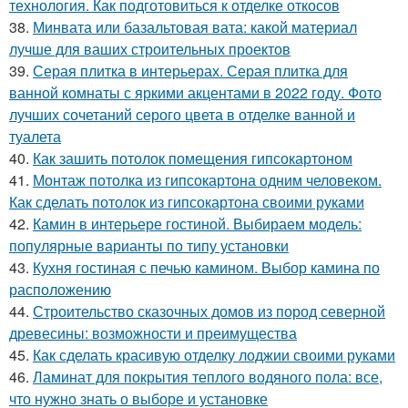
технология. Как подготовиться к отделке откосов
38.
Минвата или базальтовая вата: какой материал
лучше для ваших строительных проектов
39.
Серая плитка в интерьерах. Серая плитка для
ванной комнаты с яркими акцентами в 2022 году. Фото
лучших сочетаний серого цвета в отделке ванной и
туалета
40.
Как зашить потолок помещения гипсокартоном
41.
Монтаж потолка из гипсокартона одним человеком.
Как сделать потолок из гипсокартона своими руками
42.
Камин в интерьере гостиной. Выбираем модель:
популярные варианты по типу установки
43.
Кухня гостиная с печью камином. Выбор камина по
расположению
44.
Строительство сказочных домов из пород северной
древесины: возможности и преимущества
45.
Как сделать красивую отделку лоджии своими руками
46.
Ламинат для покрытия теплого водяного пола: все,
что нужно знать о выборе и установке