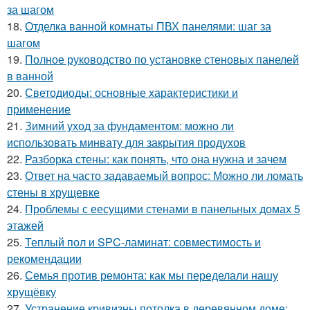
за шагом
18.
Отделка ванной комнаты ПВХ панелями: шаг за
шагом
19.
Полное руководство по установке стеновых панелей
в ванной
20.
Светодиоды: основные характеристики и
применение
21.
Зимний уход за фундаментом: можно ли
использовать минвату для закрытия продухов
22.
Разборка стены: как понять, что она нужна и зачем
23.
Ответ на часто задаваемый вопрос: Можно ли ломать
стены в хрущевке
24.
Проблемы с еесущими стенами в панельных домах 5
этажей
25.
Теплый пол и SPC-ламинат: совместимость и
рекомендации
26.
Семья против ремонта: как мы переделали нашу
хрущёвку
27.
Устранение кривизны потолка в деревянном доме: