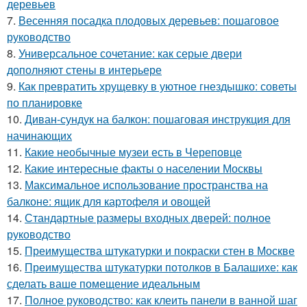
деревьев
7.
Весенняя посадка плодовых деревьев: пошаговое
руководство
8.
Универсальное сочетание: как серые двери
дополняют стены в интерьере
9.
Как превратить хрущевку в уютное гнездышко: советы
по планировке
10.
Диван-сундук на балкон: пошаговая инструкция для
начинающих
11.
Какие необычные музеи есть в Череповце
12.
Какие интересные факты о населении Москвы
13.
Максимальное использование пространства на
балконе: ящик для картофеля и овощей
14.
Стандартные размеры входных дверей: полное
руководство
15.
Преимущества штукатурки и покраски стен в Москве
16.
Преимущества штукатурки потолков в Балашихе: как
сделать ваше помещение идеальным
17.
Полное руководство: как клеить панели в ванной шаг