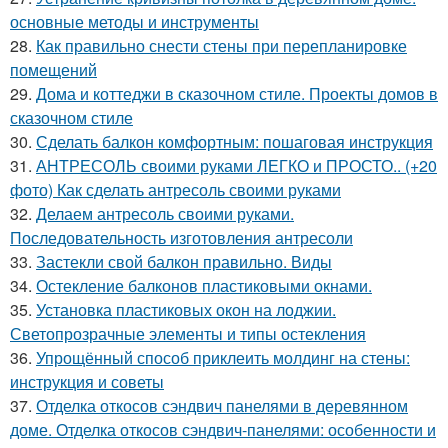
основные методы и инструменты
28.
Как правильно снести стены при перепланировке
помещений
29.
Дома и коттеджи в сказочном стиле. Проекты домов в
сказочном стиле
30.
Сделать балкон комфортным: пошаговая инструкция
31.
АНТРЕСОЛЬ своими руками ЛЕГКО и ПРОСТО.. (+20
фото) Как сделать антресоль своими руками
32.
Делаем антресоль своими руками.
Последовательность изготовления антресоли
33.
Застекли свой балкон правильно. Виды
34.
Остекление балконов пластиковыми окнами.
35.
Установка пластиковых окон на лоджии.
Светопрозрачные элементы и типы остекления
36.
Упрощённый способ приклеить молдинг на стены:
инструкция и советы
37.
Отделка откосов сэндвич панелями в деревянном
доме. Отделка откосов сэндвич-панелями: особенности и