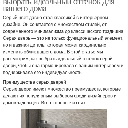
выбрать идеальный оттенок для
вашего дома
Серый цвет давно стал классикой в интерьерном
Дверь с дверными
дизайне. Он сочетается с множеством стилей, от
Цвета для двери
ручками
современного минимализма до классического трэдишна.
Серая дверь — это не только функциональный элемент,
но и важная деталь, которая может кардинально
изменить облик вашего дома. В этой статье мы
Двери в классическом
Двери для интерьера
рассмотрим, как выбрать идеальный оттенок серой
интерьере
двери, чтобы она гармонировала с вашим интерьером и
подчеркивала его индивидуальность.
Преимущества серых дверей
Деревянные двери
Двери с пвх-плёнкой
Серые двери имеют множество преимуществ, которые
делают их популярным выбором среди дизайнеров и
домовладельцев. Вот основные из них:
Двери с различными
Шпонированные двери
стилями