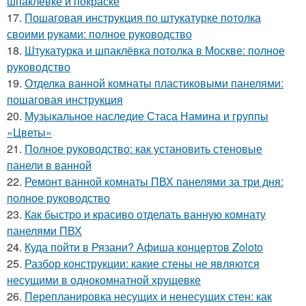
шпаклевке и покраске
17.
Пошаговая инструкция по штукатурке потолка
своими руками: полное руководство
18.
Штукатурка и шпаклёвка потолка в Москве: полное
руководство
19.
Отделка ванной комнаты пластиковыми панелями:
пошаговая инструкция
20.
Музыкальное наследие Стаса Намина и группы
«Цветы»
21.
Полное руководство: как установить стеновые
панели в ванной
22.
Ремонт ванной комнаты ПВХ панелями за три дня:
полное руководство
23.
Как быстро и красиво отделать ванную комнату
панелями ПВХ
24.
Куда пойти в Рязани? Афиша концертов Zoloto
25.
Разбор конструкции: какие стены не являются
несущими в однокомнатной хрущевке
26.
Перепланировка несущих и ненесущих стен: как