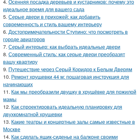
4.
Осенняя посадка деревьев и кустарников: почему это
идеальное время для вашего сада
5.
Серые двери в прихожей: как добавить
современность и стиль вашему интерьеру
6.
Достопримечательности Ступино: что посмотреть в
городе авиаторов
7.
Серый интерьер: как выбрать идеальные двери
8.
Современный стиль: как серые двери преобразят
вашу квартиру
9.
Путешествие через Серый Коридор к Белым Дверям
10.
Ремонт хрущевки 44 м: пошаговая инструкция для
начинающих
11.
Как мы преобразили двушку в хрущёвке для пожилой
мамы
12.
Как спроектировать идеальную планировку для
двухкомнатной хрущевки
13.
Какие театры и концертные залы самые известные в
Москве
14.
Как сделать ящик-сиденье на балконе своими