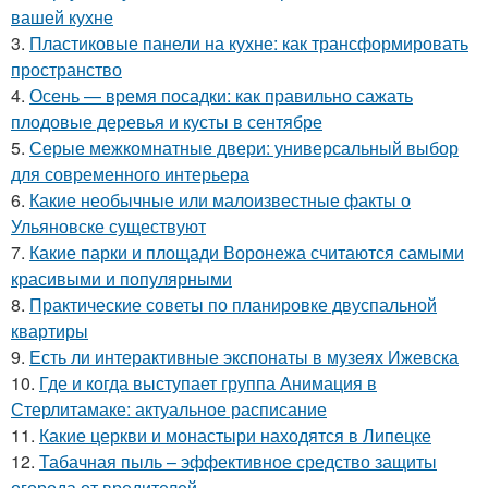
вашей кухне
3.
Пластиковые панели на кухне: как трансформировать
пространство
4.
Осень — время посадки: как правильно сажать
плодовые деревья и кусты в сентябре
5.
Серые межкомнатные двери: универсальный выбор
для современного интерьера
6.
Какие необычные или малоизвестные факты о
Ульяновске существуют
7.
Какие парки и площади Воронежа считаются самыми
красивыми и популярными
8.
Практические советы по планировке двуспальной
квартиры
9.
Есть ли интерактивные экспонаты в музеях Ижевска
10.
Где и когда выступает группа Анимация в
Стерлитамаке: актуальное расписание
11.
Какие церкви и монастыри находятся в Липецке
12.
Табачная пыль – эффективное средство защиты
огорода от вредителей