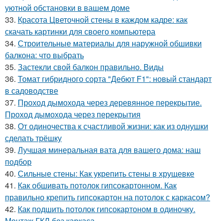
уютной обстановки в вашем доме
33.
Красота Цветочной стены в каждом кадре: как
скачать картинки для своего компьютера
34.
Строительные материалы для наружной обшивки
балкона: что выбрать
35.
Застекли свой балкон правильно. Виды
36.
Томат гибридного сорта "Дебют F1": новый стандарт
в садоводстве
37.
Проход дымохода через деревянное перекрытие.
Проход дымохода через перекрытия
38.
От одиночества к счастливой жизни: как из однушки
сделать трёшку
39.
Лучшая минеральная вата для вашего дома: наш
подбор
40.
Сильные стены: Как укрепить стены в хрущевке
41.
Как обшивать потолок гипсокартонном. Как
правильно крепить гипсокартон на потолок с каркасом?
42.
Как подшить потолок гипсокартоном в одиночку.
Монтаж ГКЛ без каркаса