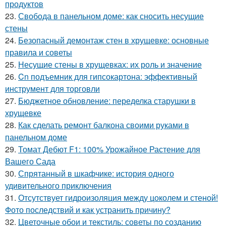
продуктов
23.
Свобода в панельном доме: как сносить несущие
стены
24.
Безопасный демонтаж стен в хрущевке: основные
правила и советы
25.
Несущие стены в хрущевках: их роль и значение
26.
Cn подъемник для гипсокартона: эффективный
инструмент для торговли
27.
Бюджетное обновление: переделка старушки в
хрущевке
28.
Как сделать ремонт балкона своими руками в
панельном доме
29.
Томат Дебют F1: 100% Урожайное Растение для
Вашего Сада
30.
Спрятанный в шкафчике: история одного
удивительного приключения
31.
Отсутствует гидроизоляция между цоколем и стеной!
Фото последствий и как устранить причину?
32.
Цветочные обои и текстиль: советы по созданию