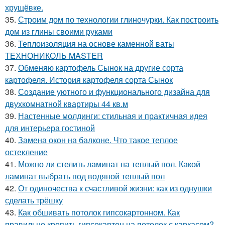
хрущёвке.
35.
Строим дом по технологии глиночурки. Как построить
дом из глины своими руками
36.
Теплоизоляция на основе каменной ваты
ТЕХНОНИКОЛЬ MASTER
37.
Обменяю картофель Сынок на другие сорта
картофеля. История картофеля сорта Сынок
38.
Создание уютного и функционального дизайна для
двухкомнатной квартиры 44 кв.м
39.
Настенные молдинги: стильная и практичная идея
для интерьера гостиной
40.
Замена окон на балконе. Что такое теплое
остекление
41.
Можно ли стелить ламинат на теплый пол. Какой
ламинат выбрать под водяной теплый пол
42.
От одиночества к счастливой жизни: как из однушки
сделать трёшку
43.
Как обшивать потолок гипсокартонном. Как
правильно крепить гипсокартон на потолок с каркасом?