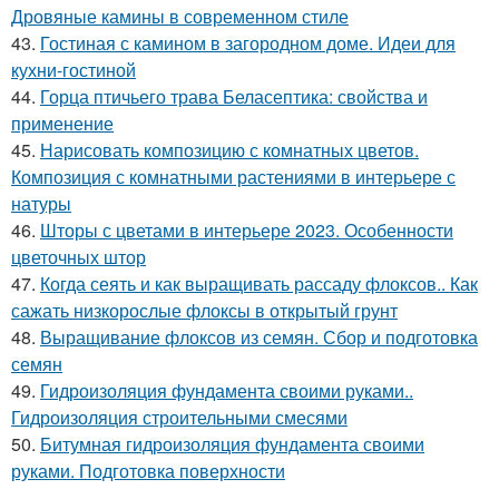
Дровяные камины в современном стиле
43.
Гостиная с камином в загородном доме. Идеи для
кухни-гостиной
44.
Горца птичьего трава Беласептика: свойства и
применение
45.
Нарисовать композицию с комнатных цветов.
Композиция с комнатными растениями в интерьере с
натуры
46.
Шторы с цветами в интерьере 2023. Особенности
цветочных штор
47.
Когда сеять и как выращивать рассаду флоксов.. Как
сажать низкорослые флоксы в открытый грунт
48.
Выращивание флоксов из семян. Сбор и подготовка
семян
49.
Гидроизоляция фундамента своими руками..
Гидроизоляция строительными смесями
50.
Битумная гидроизоляция фундамента своими
руками. Подготовка поверхности