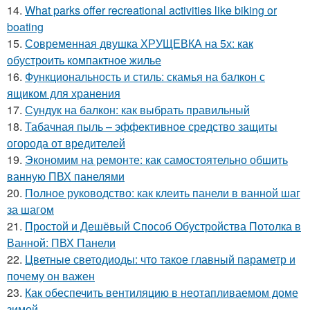
14.
What parks offer recreational activities like biking or
boating
15.
Современная двушка ХРУЩЕВКА на 5х: как
обустроить компактное жилье
16.
Функциональность и стиль: скамья на балкон с
ящиком для хранения
17.
Сундук на балкон: как выбрать правильный
18.
Табачная пыль – эффективное средство защиты
огорода от вредителей
19.
Экономим на ремонте: как самостоятельно обшить
ванную ПВХ панелями
20.
Полное руководство: как клеить панели в ванной шаг
за шагом
21.
Простой и Дешёвый Способ Обустройства Потолка в
Ванной: ПВХ Панели
22.
Цветные светодиоды: что такое главный параметр и
почему он важен
23.
Как обеспечить вентиляцию в неотапливаемом доме
зимой