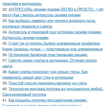
практики и материалы
32.
АНТРЕСОЛЬ своими руками ЛЕГКО и ПРОСТО.. (+20
фото) Как сделать антресоль своими руками
33.
Как выбрать ламинат для теплого водяного пола:
основные правила и советы
34.
Антресоль в прихожей под потолком своими руками.
Антресоль своими руками
35.
Стоит ли остеклять балкон алюминевым профилем.
Какие балконы лучше — пластиковые или алюминиевые
36.
Остекление балконов пластиковыми окнами.
37.
Светло серая плитка в интерьере. Оттенки серого
цвета
38.
Какая плитка подходит под серые стены. Как
применить серый цвет стен в интерьере
39.
Простой способ приклеить молдинг на стену
40.
Технология монтажа потолка из гипсокартона любой..
Одноуровневый потолок
41.
Как подшить потолок гипсокартоном одному.
Самодельные подъемники для гипсокартона