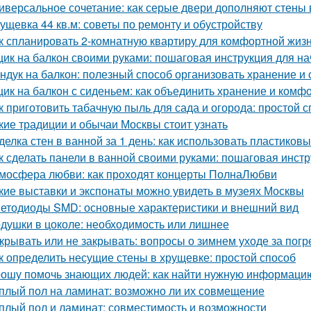
иверсальное сочетание: как серые двери дополняют стены 
ущевка 44 кв.м: советы по ремонту и обустройству
к спланировать 2-комнатную квартиру для комфортной жиз
ик на балкон своими руками: пошаговая инструкция для н
ндук на балкон: полезный способ организовать хранение и
ик на балкон с сиденьем: как объединить хранение и комф
к приготовить табачную пыль для сада и огорода: простой 
кие традиции и обычаи Москвы стоит узнать
делка стен в ванной за 1 день: как использовать пластиков
к сделать панели в ванной своими руками: пошаговая инст
мосфера любви: как проходят концерты ПолнаЛюбви
кие выставки и экспонаты можно увидеть в музеях Москвы
етодиоды SMD: основные характеристики и внешний вид
душки в цоколе: необходимость или лишнее
крывать или не закрывать: вопросы о зимнем уходе за пог
к определить несущие стены в хрущевке: простой способ
ошу помочь знающих людей: как найти нужную информаци
плый пол на ламинат: возможно ли их совмещение
плый пол и ламинат: совместимость и возможности