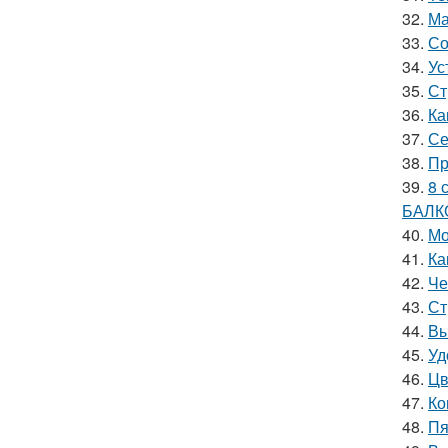
32.
Ма
33.
Со
34.
Ус
35.
Ст
36.
Ка
37.
Се
38.
Пр
39.
8 
БАЛК
40.
Мо
41.
Ка
42.
Че
43.
Ст
44.
Вы
45.
Уд
46.
Цв
47.
Ко
48.
Пя