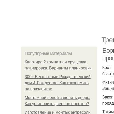
Тре
Борь
Популярные материалы
прог
Квартира 2 комнатная хрущевка
Крот 
планировка. Варианты планировки
быстр
300+ Бесплатные Рождественский
Физич
дом & Рождество: Как сэкономить
Защит
на праздниках
Закоп
Монтажной пеной запенить дверь.
поряд
Как установить дверное полотно?
Таким
Изготовление и монтаж антресоли