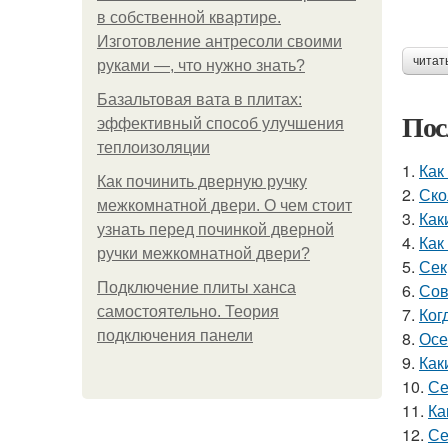
в собственной квартире.
Изготовление антресоли своими
читат
руками —, что нужно знать?
Базальтовая вата в плитах:
Пос
эффективный способ улучшения
теплоизоляции
1.
Как
Как починить дверную ручку
2.
Ско
межкомнатной двери. О чем стоит
3.
Как
узнать перед починкой дверной
4.
Как
ручки межкомнатной двери?
5.
Сек
Подключение плиты ханса
6.
Сов
самостоятельно. Теория
7.
Ког
подключения панели
8.
Осе
9.
Как
10.
Се
11.
Ка
12.
Се