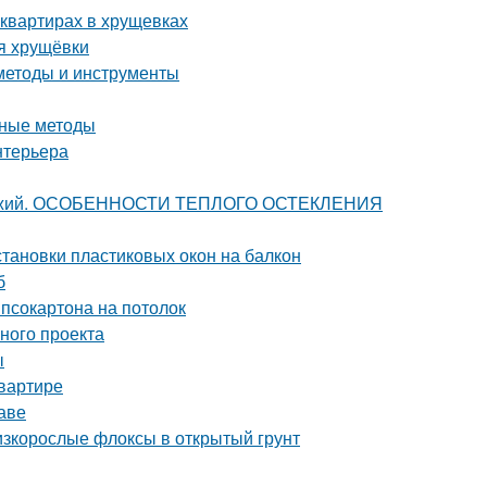
квартирах в хрущевках
я хрущёвки
методы и инструменты
нные методы
нтерьера
и лоджий. ОСОБЕННОСТИ ТЕПЛОГО ОСТЕКЛЕНИЯ
становки пластиковых окон на балкон
б
ипсокартона на потолок
шного проекта
ы
квартире
аве
низкорослые флоксы в открытый грунт