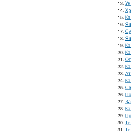
13.
Ун
14.
Хр
15.
Ка
16.
Ящ
17.
Су
18.
Ящ
19.
Ка
20.
Ка
21.
От
22.
Ка
23.
Ат
24.
Ка
25.
Св
26.
По
27.
За
28.
Ка
29.
Пр
30.
Те
31.
Те