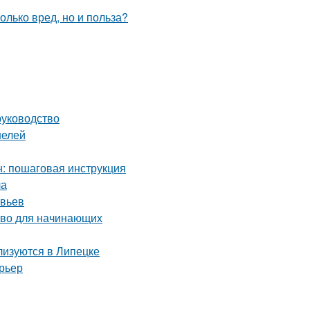
руководство
нелей
: пошаговая инструкция
ла
евьев
тво для начинающих
лизуются в Липецке
рьер