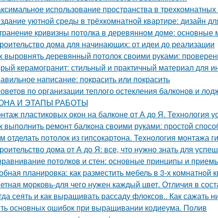
ксимальное использование пространства в трехкомнатных 
здание уютной среды в трёхкомнатной квартире: дизайн дл
транение кривизны потолка в деревянном доме: основные 
роительство дома для начинающих: от идеи до реализации
к выровнять деревянный потолок своими руками: провере
рый керамогранит: стильный и практичный материал для и
авильное написание: покрасить или покрасить
советов по организации теплого остекления балконов 
ОНА И ЭТАПЫ РАБОТЫ
нтаж пластиковых окон на балконе от А до Я. Технология у
к выполнить ремонт балкона своими руками: простой спосо
м отделать потолок из гипсокартона. Технология монтажа г
роительство дома от А до Я: все, что нужно знать для успе
равнивание потолков и стен: основные принципы и прием
обная планировка: как разместить мебель в 3-х комнатной 
етная морковь-для чего нужен каждый цвет. Отличия в сост
гда сеять и как выращивать рассаду флоксов.. Как сажать 
ть основных ошибок при выращивании кодиеума. Полив