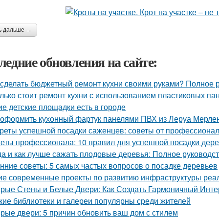
ь дальше →
ледние обновления на сайте:
 сделать бюджетный ремонт кухни своими руками? Полное 
лько стоит ремонт кухни с использованием пластиковых па
ие детские площадки есть в городе
 оформить кухонный фартук панелями ПВХ из Леруа Мерлен
реты успешной посадки саженцев: советы от профессиона
еты профессионала: 10 правил для успешной посадки дер
да и как лучше сажать плодовые деревья: Полное руководс
нние советы: 5 самых частых вопросов о посадке деревьев
ие современные проекты по развитию инфраструктуры реа
рые Стены и Белые Двери: Как Создать Гармоничный Инте
кие библиотеки и галереи популярны среди жителей
рые двери: 5 причин обновить ваш дом с стилем