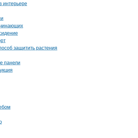
в интерьере
ни
ачинающих
 сидение
орт
способ защитить растения
ые панели
рукция
ребом
ю