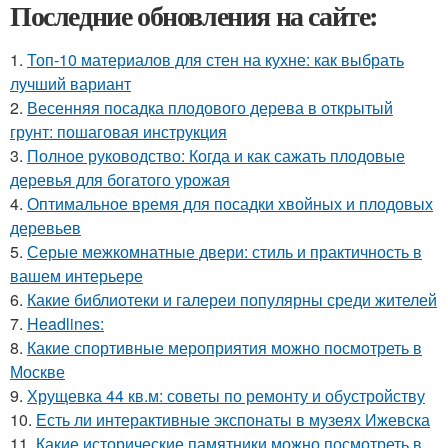
Последние обновления на сайте:
1.
Топ-10 материалов для стен на кухне: как выбрать
лучший вариант
2.
Весенняя посадка плодового дерева в открытый
грунт: пошаговая инструкция
3.
Полное руководство: Когда и как сажать плодовые
деревья для богатого урожая
4.
Оптимальное время для посадки хвойных и плодовых
деревьев
5.
Серые межкомнатные двери: стиль и практичность в
вашем интерьере
6.
Какие библиотеки и галереи популярны среди жителей
7.
Headlines:
8.
Какие спортивные мероприятия можно посмотреть в
Москве
9.
Хрущевка 44 кв.м: советы по ремонту и обустройству
10.
Есть ли интерактивные экспонаты в музеях Ижевска
11.
Какие исторические памятники можно посмотреть в