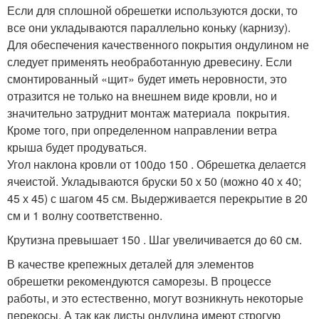
Если для сплошной обрешетки используются доски, то
все они укладываются параллельно коньку (карнизу).
Для обеспечения качественного покрытия ондулином не
следует применять необработанную древесину. Если
смонтированный «щит» будет иметь неровности, это
отразится не только на внешнем виде кровли, но и
значительно затруднит монтаж материала покрытия.
Кроме того, при определенном направлении ветра
крыша будет продуваться.
Угол наклона кровли от 10
0
до 15
0
. Обрешетка делается
ячеистой. Укладываются бруски 50 х 50 (можно 40 х 40;
45 х 45) с шагом 45 см. Выдерживается перекрытие в 20
см и 1 волну соответственно.
Крутизна превышает 15
0
. Шаг увеличивается до 60 см.
В качестве крепежных деталей для элементов
обрешетки рекомендуются саморезы. В процессе
работы, и это естественно, могут возникнуть некоторые
перекосы. А так как листы ондулина имеют строгую