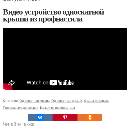
Видео устройство односкатной
крыши из профнастила
Категории:
Односкатная крыша
,
Односкатные крыши
,
Крыша на гараже
,
Профнастил для крыши
,
Крыши из профнастила
Читайте также