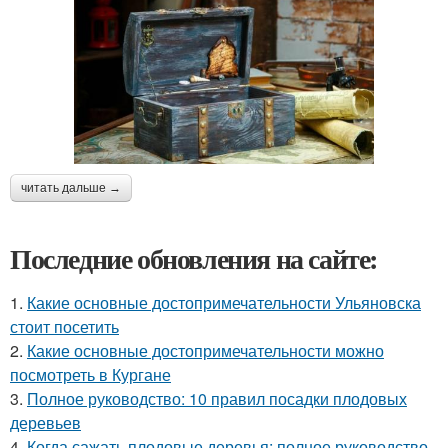
читать дальше →
Последние обновления на сайте:
1.
Какие основные достопримечательности Ульяновска
стоит посетить
2.
Какие основные достопримечательности можно
посмотреть в Кургане
3.
Полное руководство: 10 правил посадки плодовых
деревьев
4.
Когда сажать плодовые деревья: полное руководство