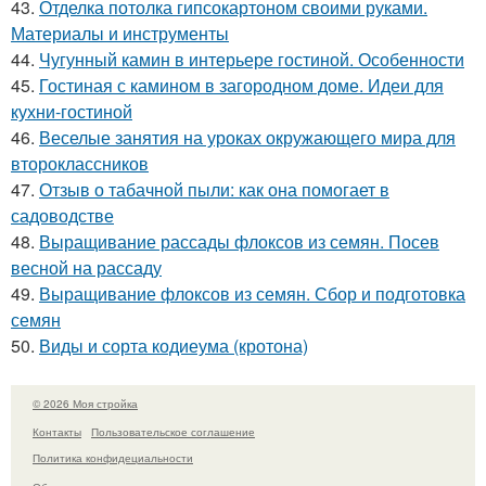
43.
Отделка потолка гипсокартоном своими руками.
Материалы и инструменты
44.
Чугунный камин в интерьере гостиной. Особенности
45.
Гостиная с камином в загородном доме. Идеи для
кухни-гостиной
46.
Веселые занятия на уроках окружающего мира для
второклассников
47.
Отзыв о табачной пыли: как она помогает в
садоводстве
48.
Выращивание рассады флоксов из семян. Посев
весной на рассаду
49.
Выращивание флоксов из семян. Сбор и подготовка
семян
50.
Виды и сорта кодиеума (кротона)
© 2026 Моя стройка
Контакты
Пользовательское соглашение
Политика конфидециальности