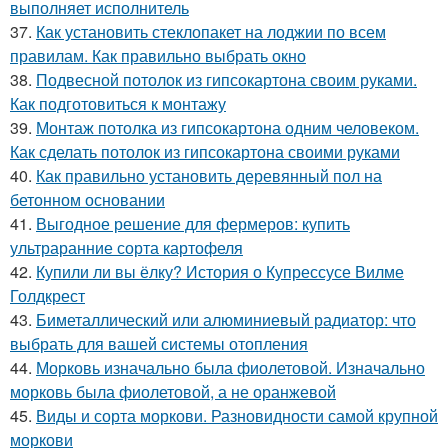
выполняет исполнитель
37.
Как установить стеклопакет на лоджии по всем
правилам. Как правильно выбрать окно
38.
Подвесной потолок из гипсокартона своим руками.
Как подготовиться к монтажу
39.
Монтаж потолка из гипсокартона одним человеком.
Как сделать потолок из гипсокартона своими руками
40.
Как правильно установить деревянный пол на
бетонном основании
41.
Выгодное решение для фермеров: купить
ультраранние сорта картофеля
42.
Купили ли вы ёлку? История о Купрессусе Вилме
Голдкрест
43.
Биметаллический или алюминиевый радиатор: что
выбрать для вашей системы отопления
44.
Морковь изначально была фиолетовой. Изначально
морковь была фиолетовой, а не оранжевой
45.
Виды и сорта моркови. Разновидности самой крупной
моркови