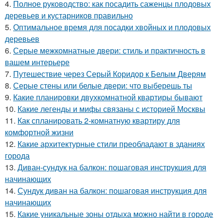
4.
Полное руководство: как посадить саженцы плодовых
деревьев и кустарников правильно
5.
Оптимальное время для посадки хвойных и плодовых
деревьев
6.
Серые межкомнатные двери: стиль и практичность в
вашем интерьере
7.
Путешествие через Серый Коридор к Белым Дверям
8.
Серые стены или белые двери: что выберешь ты
9.
Какие планировки двухкомнатной квартиры бывают
10.
Какие легенды и мифы связаны с историей Москвы
11.
Как спланировать 2-комнатную квартиру для
комфортной жизни
12.
Какие архитектурные стили преобладают в зданиях
города
13.
Диван-сундук на балкон: пошаговая инструкция для
начинающих
14.
Сундук диван на балкон: пошаговая инструкция для
начинающих
15.
Какие уникальные зоны отдыха можно найти в городе