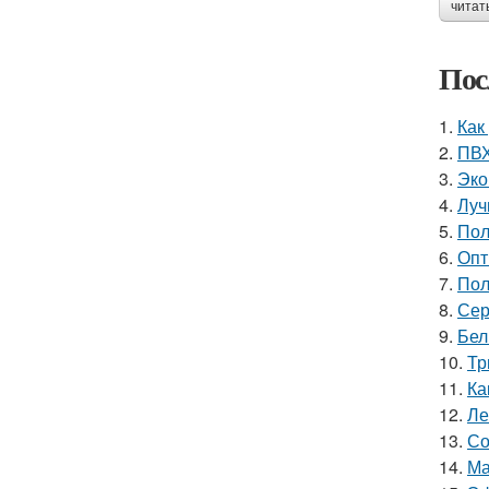
читат
Пос
1.
Как
2.
ПВХ
3.
Эко
4.
Луч
5.
Пол
6.
Опт
7.
Пол
8.
Сер
9.
Бел
10.
Тр
11.
Ка
12.
Ле
13.
Со
14.
Ма