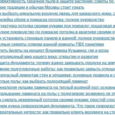
фективность табачной пыли в защите растений: советы по
кие традиции и обычаи Москвы стоит узнать
к выбрать идеальную входную дверь для каркасного дома: 
клейка обоев и покраска потолка: полное руководство
укатурка потолка своими руками под покраску: пошаговая 
лное руководство по покраске потолка в квартире своими 
к установить стеновые панели в ванной: полное руководст
лные секреты отделки ванной комнаты ПВХ панелями
пить билеты на концерт Владимира Кузьмина: где и когда
етодиодный мир нашего века: открытие и развитие
щита фундамента: почему важно закрывать продухи на зим
мние подготовочные работы: как правильно закрыть отдуш
зопасный демонтаж стен в хрущевке: основные правила и 
плые полы: как выбрать подходящий ламинат
хнология укладки ламината на теплый водяной пол: основ
ладывание ламината на полы с подогревом: возможно ли э
к сделать деревянный потолок своими руками: простой спо
чем нужна гидроизоляция фундамента. Что такое гидроизо
роительные хитрости: как правильно клеить молдинги на ст