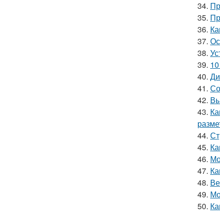
34.
Пр
35.
Пр
36.
Ка
37.
Ос
38.
Ус
39.
10
40.
Ди
41.
Со
42.
Вы
43.
Ка
размет
44.
Ст
45.
Ка
46.
Мо
47.
Ка
48.
Ве
49.
Мо
50.
Ка