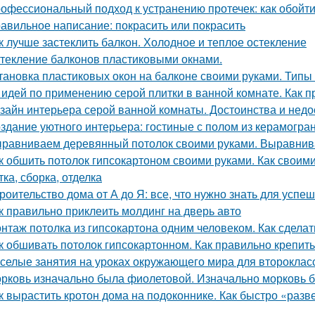
офессиональный подход к устранению протечек: как обойт
авильное написание: покрасить или покрасить
к лучше застеклить балкон. Холодное и теплое остекление
текление балконов пластиковыми окнами.
тановка пластиковых окон на балконе своими руками. Типы
 идей по применению серой плитки в ванной комнате. Как п
зайн интерьера серой ванной комнаты. Достоинства и недос
здание уютного интерьера: гостиные с полом из керамогра
равниваем деревянный потолок своими руками. Выравнив
к обшить потолок гипсокартоном своими руками. Как своими
ка, сборка, отделка
роительство дома от А до Я: все, что нужно знать для успе
к правильно приклеить молдинг на дверь авто
нтаж потолка из гипсокартона одним человеком. Как сделат
к обшивать потолок гипсокартонном. Как правильно крепить
селые занятия на уроках окружающего мира для второклас
рковь изначально была фиолетовой. Изначально морковь 
к вырастить кротон дома на подоконнике. Как быстро «разв