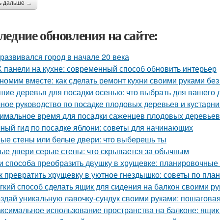
ь дальше →
ледние обновления на сайте:
 развивался город в начале 20 века
 панели на кухне: современный способ обновить интерьер
номим вместе: как сделать ремонт кухни своими руками без
шие деревья для посадки осенью: что выбрать для вашего 
ное руководство по посадке плодовых деревьев и кустарни
имальное время для посадки саженцев плодовых деревьев
ный гид по посадке яблони: советы для начинающих
ые стены или белые двери: что выберешь ты
ые двери серые стены: что скрывается за обычным
и способа преобразить двушку в хрущевке: планировочные
к превратить хрущевку в уютное гнездышко: советы по пла
гкий способ сделать ящик для сидения на балкон своими р
здай уникальную лавочку-сундук своими руками: пошаговая
ксимальное использование пространства на балконе: ящик