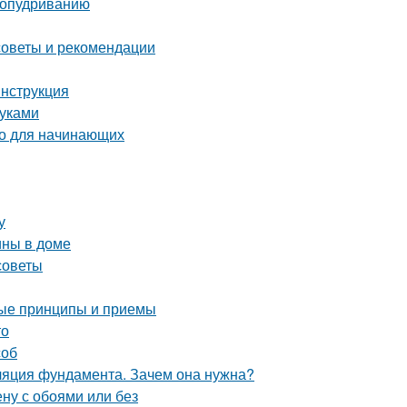
 опудриванию
советы и рекомендации
инструкция
руками
во для начинающих
у
ины в доме
советы
ные принципы и приемы
то
соб
ляция фундамента. Зачем она нужна?
ену с обоями или без