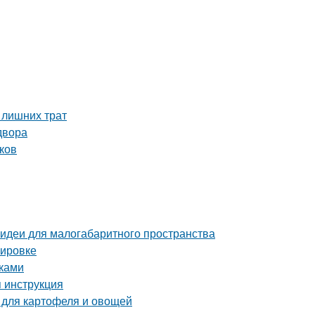
 лишних трат
двора
ков
 идеи для малогабаритного пространства
нировке
уками
 инструкция
 для картофеля и овощей