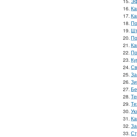
15.
Эф
16.
Ка
17.
Ка
18.
По
19.
Шт
20.
По
21.
Ка
22.
По
23.
Ку
24.
Св
25.
За
26.
Зи
27.
Бе
28.
Те
29.
Те
30.
Ук
31.
Ка
32.
За
33.
Ст