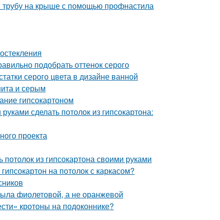
и трубу на крыше с помощью профнастила
 остекления
равильно подобрать оттенок серого
татки серого цвета в дизайне ванной
нита и серым
ание гипсокартоном
 руками сделать потолок из гипсокартона:
шного проекта
ь потолок из гипсокартона своими руками
 гипсокартон на потолок с каркасом?
сников
была фиолетовой, а не оранжевой
ести» кротоны на подоконнике?