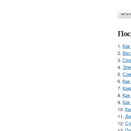
читат
Пос
1.
Как
2.
Вес
3.
Сер
4.
Эле
5.
Сов
6.
Как
7.
Как
8.
Как
9.
Как
10.
Ка
11.
Ди
12.
Су
13.
По