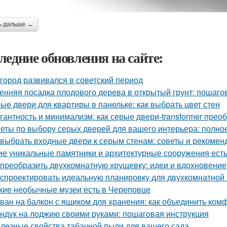
ь дальше →
ледние обновления на сайте:
 город развивался в советский период
енняя посадка плодового дерева в открытый грунт: пошаго
ые двери для квартиры в панельке: как выбрать цвет стен
гантность и минимализм: как серые двери-transformer прео
еты по выбору серых дверей для вашего интерьера: полно
 выбрать входные двери к серым стенам: советы и рекомен
ие уникальные памятники и архитектурные сооружения ест
 преобразить двухкомнатную хрущевку: идеи и вдохновение
 спроектировать идеальную планировку для двухкомнатной
кие необычные музеи есть в Череповце
ван на балкон с ящиком для хранения: как объединить ком
ндук на лоджию своими руками: пошаговая инструкция
лезные свойства табачной пыли для вашего сада