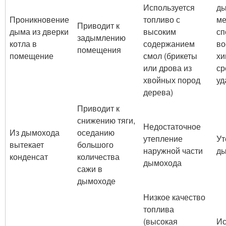
Используется
д
Проникновение
топливо с
ме
Приводит к
дыма из дверки
высоким
сп
задымлению
котла в
содержанием
во
помещения
помещение
смол (брикеты
хи
или дрова из
ср
хвойных пород
уд
дерева)
Приводит к
снижению тяги,
Недостаточное
Из дымохода
оседанию
утепление
Ут
вытекает
большого
наружной части
д
конденсат
количества
дымохода
сажи в
дымоходе
Низкое качество
топлива
(высокая
Ис