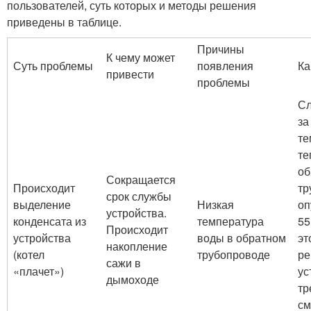
пользователей, суть которых и методы решения
приведены в таблице.
Причины
К чему может
Суть проблемы
появления
Ка
привести
проблемы
Сл
за
те
те
об
Сокращается
Происходит
тр
срок службы
выделение
Низкая
оп
устройства.
конденсата из
температура
55
Происходит
устройства
воды в обратном
эт
накопление
(котел
трубопроводе
ре
сажи в
«плачет»)
ус
дымоходе
тр
см