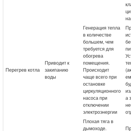
кл
ци
на
Генерация тепла
Пр
в количестве
ис
большем, чем
бе
требуется для
пи
обогрева
Ус
Приводит к
помещения.
те
Перегрев котла
закипанию
Происходит
(а
воды
чаще всего при
ем
остановке
бу
циркуляционного
из
насоса при
а 
отключении
не
электроэнергии
от
Плохая тяга в
дымоходе.
Пр