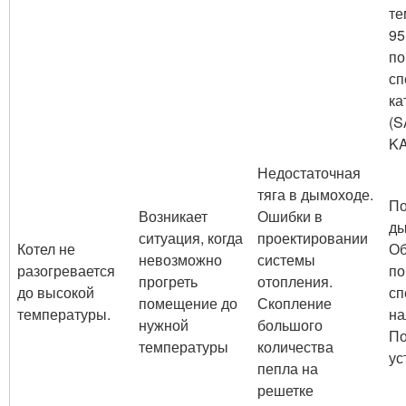
те
95
п
сп
ка
(S
KA
Недостаточная
тяга в дымоходе.
По
Возникает
Ошибки в
ды
ситуация, когда
проектировании
Котел не
Об
невозможно
системы
разогревается
по
прогреть
отопления.
до высокой
сп
помещение до
Скопление
температуры.
на
нужной
большого
По
температуры
количества
ус
пепла на
решетке