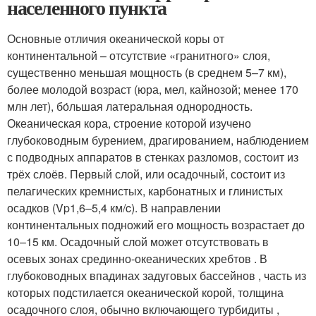
населенного пункта
Основные отличия океанической коры от
континентальной – отсутствие «гранитного» слоя,
существенно меньшая мощность (в среднем 5–7 км),
более молодой возраст (юра, мел, кайнозой; менее 170
млн лет), бо́льшая латеральная однородность.
Океаническая кора, строение которой изучено
глубоководным бурением, драгированием, наблюдением
с подводных аппаратов в стенках разломов, состоит из
трёх слоёв. Первый слой, или осадочный, состоит из
пелагических кремнистых, карбонатных и глинистых
осадков (V
p
1,6–5,4 км/c). В направлении
континентальных подножий его мощность возрастает до
10–15 км. Осадочный слой может отсутствовать в
осевых зонах срединно-океанических хребтов . В
глубоководных впадинах задуговых бассейнов , часть из
которых подстилается океанической корой, толщина
осадочного слоя, обычно включающего турбидиты ,