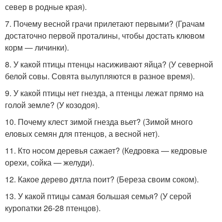
север в родные края).
7. Почему весной грачи прилетают первыми? (Грачам
достаточно первой проталины, чтобы достать клювом
корм — личинки).
8. У какой птицы птенцы насиживают яйца? (У северной
белой совы. Совята вылупляются в разное время).
9. У какой птицы нет гнезда, а птенцы лежат прямо на
голой земле? (У козодоя).
10. Почему клест зимой гнезда вьет? (Зимой много
еловых семян для птенцов, а весной нет).
11. Кто носом деревья сажает? (Кедровка — кедровые
орехи, сойка — желуди).
12. Какое дерево дятла поит? (Береза своим соком).
13. У какой птицы самая большая семья? (У серой
куропатки 26-28 птенцов).