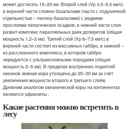
может достигать 15–20 км. Второй слой (V
p
4,5–5,5 км/c)
в верхней части сложен базальтами (часто с подушечной
отдельностью – пиллоу-базальтами) с редкими
прослоями пелагических осадков; в нижней части слоя
развит комплекс параллельных даек долеритов (общая
мощность 1,2–2 км). Третий слой (V
p
6–7,5 км/c) в
верхней части состоит из массивных габбро, в нижней –
из расслоенного комплекса, в котором габбро
чередуются с ультраосновными породами (общая
мощность 2–5 км). В пределах внутренних поднятий
океанов земная кора утолщена до 25–30 км за счёт
увеличения мощности второго и третьего слоёв.
Древним аналогом океанической коры на континентах
являются офиолиты .
Какие растения можно встретить в
лесу