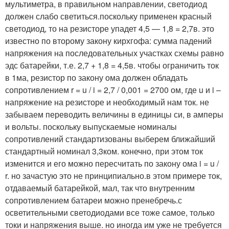
мультиметра, в правильном направлении, светодиод
должен слабо светиться.поскольку применен красный
светодиод, то на резисторе упадет 4,5 — 1,8 = 2,7в. это
известно по второму закону кирхгофа: сумма падений
напряжения на последовательных участках схемы равно
эдс батарейки, т.е. 2,7 + 1,8 = 4,5в. чтобы ограничить ток
в 1ма, резистор по закону ома должен обладать
сопротивлением r = u / i = 2,7 / 0,001 = 2700 ом, где u и i –
напряжение на резисторе и необходимый нам ток. не
забываем переводить величины в единицы си, в амперы
и вольты. поскольку выпускаемые номиналы
сопротивлений стандартизованы выберем ближайший
стандартный номинал 3,3ком. конечно, при этом ток
изменится и его можно пересчитать по закону ома i = u /
r. но зачастую это не принципиально.в этом примере ток,
отдаваемый батарейкой, мал, так что внутренним
сопротивлением батареи можно пренебречь.с
осветительными светодиодами все тоже самое, только
токи и напряжения выше. но иногда им уже не требуется