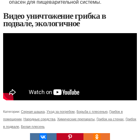
опасен для пищеварительной системы.
Видео уничтожение грибка в
подвале, экологичное
Категории:
Серная шашка
,
Уход за погребом
,
Борьба с плесенью
,
Грибок в
помещении
,
Народные средства
,
Химические препараты
,
Грибок на стенах
,
Грибок
в подвале
,
Белая плесень