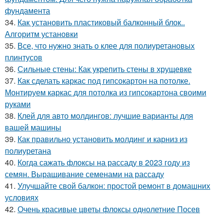
фундамента
34.
Как установить пластиковый балконный блок..
Алгоритм установки
35.
Все, что нужно знать о клее для полиуретановых
плинтусов
36.
Сильные стены: Как укрепить стены в хрущевке
37.
Как сделать каркас под гипсокартон на потолке.
Монтируем каркас для потолка из гипсокартона своими
руками
38.
Клей для авто молдингов: лучшие варианты для
вашей машины
39.
Как правильно установить молдинг и карниз из
полиуретана
40.
Когда сажать флоксы на рассаду в 2023 году из
семян. Выращивание семенами на рассаду
41.
Улучшайте свой балкон: простой ремонт в домашних
условиях
42.
Очень красивые цветы флоксы однолетние Посев