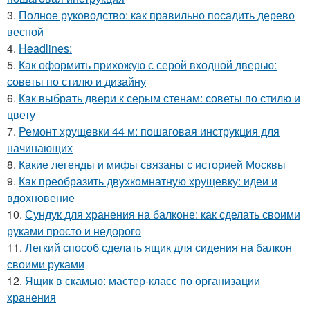
3.
Полное руководство: как правильно посадить дерево
весной
4.
Headlines:
5.
Как оформить прихожую с серой входной дверью:
советы по стилю и дизайну
6.
Как выбрать двери к серым стенам: советы по стилю и
цвету
7.
Ремонт хрущевки 44 м: пошаговая инструкция для
начинающих
8.
Какие легенды и мифы связаны с историей Москвы
9.
Как преобразить двухкомнатную хрущевку: идеи и
вдохновение
10.
Сундук для хранения на балконе: как сделать своими
руками просто и недорого
11.
Легкий способ сделать ящик для сидения на балкон
своими руками
12.
Ящик в скамью: мастер-класс по организации
хранения