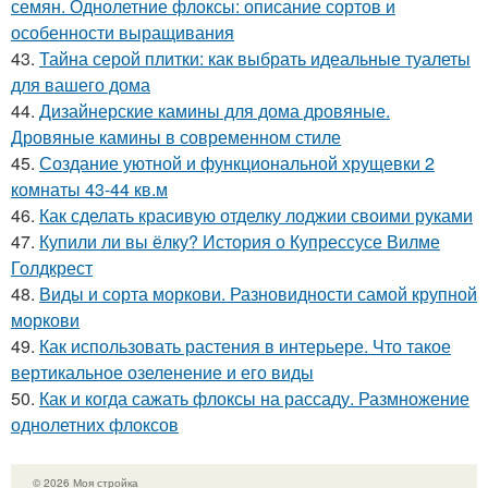
семян. Однолетние флоксы: описание сортов и
особенности выращивания
43.
Тайна серой плитки: как выбрать идеальные туалеты
для вашего дома
44.
Дизайнерские камины для дома дровяные.
Дровяные камины в современном стиле
45.
Создание уютной и функциональной хрущевки 2
комнаты 43-44 кв.м
46.
Как сделать красивую отделку лоджии своими руками
47.
Купили ли вы ёлку? История о Купрессусе Вилме
Голдкрест
48.
Виды и сорта моркови. Разновидности самой крупной
моркови
49.
Как использовать растения в интерьере. Что такое
вертикальное озеленение и его виды
50.
Как и когда сажать флоксы на рассаду. Размножение
однолетних флоксов
© 2026 Моя стройка