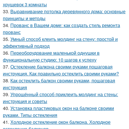
хрущевок 3 комнаты
33.
Выравнивание потолка деревянного дома: основные
принципы и методы
34.
Прованс в Вашем доме: как создать стиль ремонта
прованс
35.
Умный способ клеить молдинг на стену: простой и
эффективный подход
36.
Переоборудование маленькой однушки в
функциональную студию: 10 шагов к успеху
37.
Остекление балкона своими руками пошаговая
инструкция. Как правильно остеклить своими руками?
38.
Как остеклить балкон своими руками, пошаговая
инструкция
39.
Упрощённый способ приклеить молдинг на стены:
инструкция и советы
40.
Установка пластиковых окон на балконе своими
руками. Типы остекления
41.
Холодное остекление окон балкона. Холодное
остекление балконов