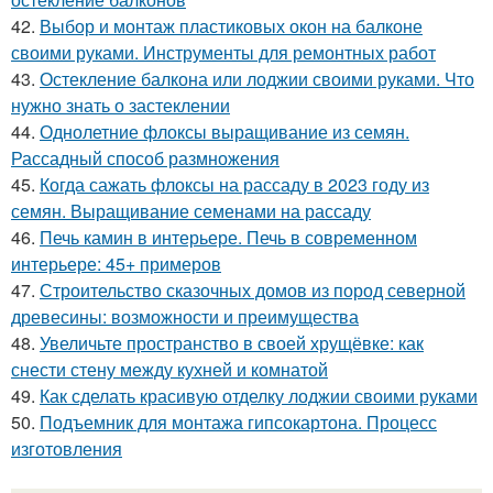
42.
Выбор и монтаж пластиковых окон на балконе
своими руками. Инструменты для ремонтных работ
43.
Остекление балкона или лоджии своими руками. Что
нужно знать о застеклении
44.
Однолетние флоксы выращивание из семян.
Рассадный способ размножения
45.
Когда сажать флоксы на рассаду в 2023 году из
семян. Выращивание семенами на рассаду
46.
Печь камин в интерьере. Печь в современном
интерьере: 45+ примеров
47.
Строительство сказочных домов из пород северной
древесины: возможности и преимущества
48.
Увеличьте пространство в своей хрущёвке: как
снести стену между кухней и комнатой
49.
Как сделать красивую отделку лоджии своими руками
50.
Подъемник для монтажа гипсокартона. Процесс
изготовления