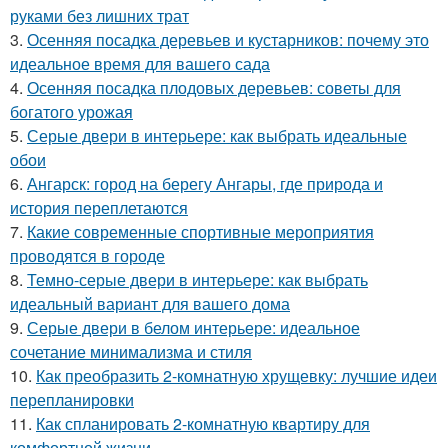
руками без лишних трат
3.
Осенняя посадка деревьев и кустарников: почему это
идеальное время для вашего сада
4.
Осенняя посадка плодовых деревьев: советы для
богатого урожая
5.
Серые двери в интерьере: как выбрать идеальные
обои
6.
Ангарск: город на берегу Ангары, где природа и
история переплетаются
7.
Какие современные спортивные мероприятия
проводятся в городе
8.
Темно-серые двери в интерьере: как выбрать
идеальный вариант для вашего дома
9.
Серые двери в белом интерьере: идеальное
сочетание минимализма и стиля
10.
Как преобразить 2-комнатную хрущевку: лучшие идеи
перепланировки
11.
Как спланировать 2-комнатную квартиру для
комфортной жизни