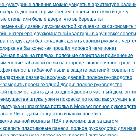
ие культурные влияния можно увидеть в архитектуре Калин
 выбрать двери к серым стенам: советы по стилю и цвету
ые стены или белые двери: что выберешь ты
ременный дизайн двухкомнатной хрущевки: как экономить п
айн интерьера двухкомнатной квартиры в хрущевке: советы
ван-сундук для балкона: как сделать своими руками с черт
олярка на балконе: как прошёл мировой чемпионат
бачная пыль на грядках: полезные свойства и применение
именение табачной пыли на огороде: эффективное средст
фективность табачной пыли в защите растений: советы по
андартные размеры входных дверей: полное руководство
к замерить проем входной двери: полное руководство
кой проем оставить для входной двери в частный дом: опт
еимущества штукатурки и покраски потолка: как улучшить 
укатурка и шпаклёвка потолка в Москве: полное руководст
ава в Чите: даты концертов и как их посетить
делка ванной комнаты ПВХ панелями: шаг за шагом
к крепить пластиковые панели: полное руководство для н
бор правильного светодиода: простой путеводитель