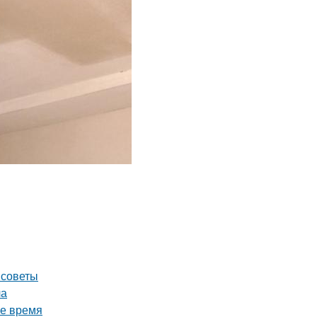
 советы
ла
ое время