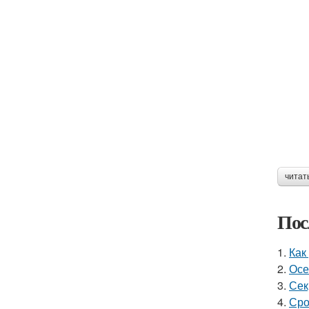
читат
Пос
1.
Как
2.
Осе
3.
Сек
4.
Сро