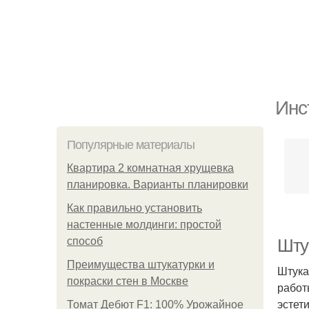
Инс
Популярные материалы
Квартира 2 комнатная хрущевка
планировка. Варианты планировки
Как правильно установить
настенные молдинги: простой
способ
Шту
Преимущества штукатурки и
Штука
покраски стен в Москве
работ
эстет
Томат Дебют F1: 100% Урожайное