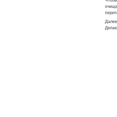
очища
переп
Далее
Делаю