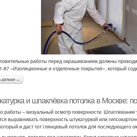
товительные работы перед окрашиванием должны проводи
01-87 «Изоляционные и отделочные покрытия», который сод
ь дальше →
катурка и шпаклёвка потолка в Москве: п
о работы – визуальный осмотр поверхности. Шпатлевание у
тся выравнивать поверхность штукатуркой или гипсокартон
 который и даст тот глянцевый потолок для последующего 
 выровнять потолок под шпатлевку, берут гипсовую штукат