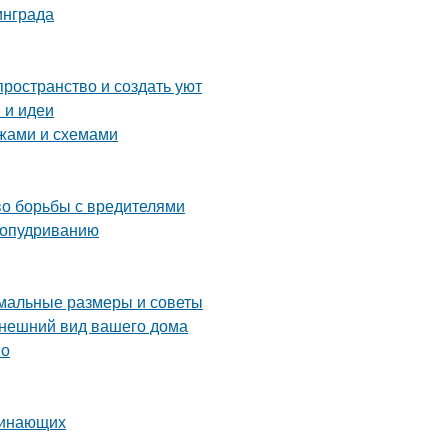
инграда
ространство и создать уют
 и идеи
ежами и схемами
во борьбы с вредителями
 опудриванию
имальные размеры и советы
внешний вид вашего дома
во
ачинающих