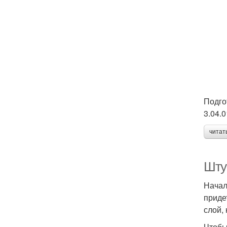
Подго
3.04.
читат
Шту
Начал
приде
слой,
Чтобы