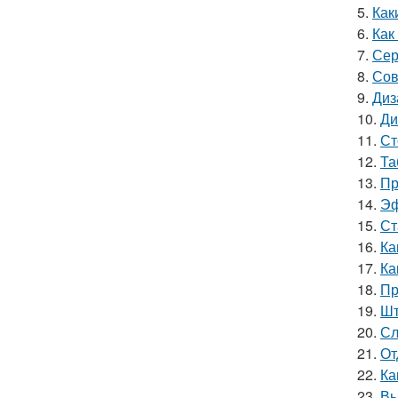
5.
Как
6.
Как
7.
Сер
8.
Сов
9.
Диз
10.
Ди
11.
Ст
12.
Та
13.
Пр
14.
Эф
15.
Ст
16.
Ка
17.
Ка
18.
Пр
19.
Шт
20.
Сл
21.
От
22.
Ка
23.
Вы