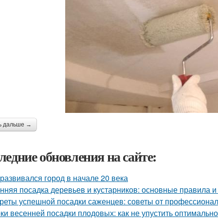
ь дальше →
ледние обновления на сайте:
 развивался город в начале 20 века
нняя посадка деревьев и кустарников: основные правила и
реты успешной посадки саженцев: советы от профессиона
ки весенней посадки плодовых: как не упустить оптимальн