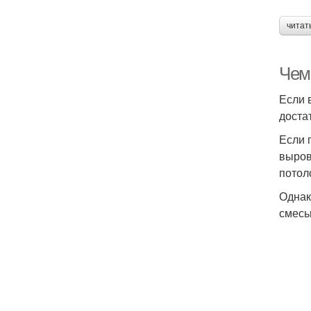
читат
Чем
Если 
доста
Если 
выров
потол
Однак
смесь