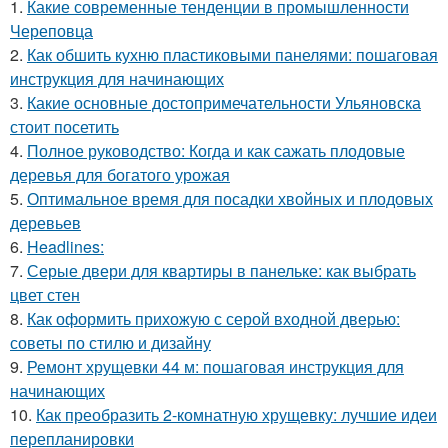
1.
Какие современные тенденции в промышленности
Череповца
2.
Как обшить кухню пластиковыми панелями: пошаговая
инструкция для начинающих
3.
Какие основные достопримечательности Ульяновска
стоит посетить
4.
Полное руководство: Когда и как сажать плодовые
деревья для богатого урожая
5.
Оптимальное время для посадки хвойных и плодовых
деревьев
6.
Headlines:
7.
Серые двери для квартиры в панельке: как выбрать
цвет стен
8.
Как оформить прихожую с серой входной дверью:
советы по стилю и дизайну
9.
Ремонт хрущевки 44 м: пошаговая инструкция для
начинающих
10.
Как преобразить 2-комнатную хрущевку: лучшие идеи
перепланировки