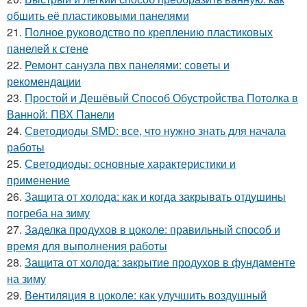
обшить её пластиковыми панелями
21.
Полное руководство по креплению пластиковых
панелей к стене
22.
Ремонт санузла пвх панелями: советы и
рекомендации
23.
Простой и Дешёвый Способ Обустройства Потолка в
Ванной: ПВХ Панели
24.
Светодиоды SMD: все, что нужно знать для начала
работы
25.
Светодиоды: основные характеристики и
применение
26.
Защита от холода: как и когда закрывать отдушины
погреба на зиму
27.
Заделка продухов в цоколе: правильный способ и
время для выполнения работы
28.
Защита от холода: закрытие продухов в фундаменте
на зиму
29.
Вентиляция в цоколе: как улучшить воздушный