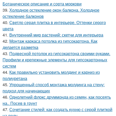
Ботаническое описание и сорта моркови
39.
Холодное остекление окон балкона. Холодное
остекление балконов
40.
Светло серая плитка в интерьере. Оттенки серого
цвета
41.
Внутренний мир растений: скетчи для интерьера
42.
Монтаж каркаса потолка из гипсокартона. Как
делается разметка
43.
Подвесной потолок из гипсокартона своими руками.
Профили и крепежные элементы для гипсокартонных
систем
44.
Как правильно установить молдинг и карниз из
полиуретана
45.
Упрощенный способ монтажа молдинга на стену:
подход для начинающих
46.
Однолетний флокс друммонда из семян, как посеять
на.. Посев в грунт
47.
Сочетание стилей: как создать кухню с серой плиткой
на полу