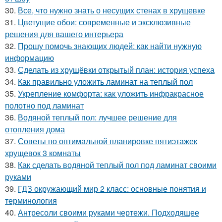
30.
Все, что нужно знать о несущих стенах в хрущевке
31.
Цветущие обои: современные и эксклюзивные
решения для вашего интерьера
32.
Прошу помочь знающих людей: как найти нужную
информацию
33.
Сделать из хрущёвки открытый план: история успеха
34.
Как правильно уложить ламинат на теплый пол
35.
Укрепление комфорта: как уложить инфракрасное
полотно под ламинат
36.
Водяной теплый пол: лучшее решение для
отопления дома
37.
Советы по оптимальной планировке пятиэтажек
хрущевок 3 комнаты
38.
Как сделать водяной теплый пол под ламинат своими
руками
39.
ГДЗ окружающий мир 2 класс: основные понятия и
терминология
40.
Антресоли своими руками чертежи. Подходящее