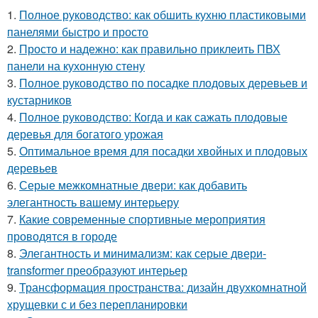
1.
Полное руководство: как обшить кухню пластиковыми
панелями быстро и просто
2.
Просто и надежно: как правильно приклеить ПВХ
панели на кухонную стену
3.
Полное руководство по посадке плодовых деревьев и
кустарников
4.
Полное руководство: Когда и как сажать плодовые
деревья для богатого урожая
5.
Оптимальное время для посадки хвойных и плодовых
деревьев
6.
Серые межкомнатные двери: как добавить
элегантность вашему интерьеру
7.
Какие современные спортивные мероприятия
проводятся в городе
8.
Элегантность и минимализм: как серые двери-
transformer преобразуют интерьер
9.
Трансформация пространства: дизайн двухкомнатной
хрущевки с и без перепланировки