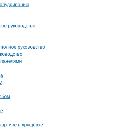
 опудриванию
ное руководство
 полное руководство
уководство
и панелями
да
у
ребом
ре
квартире в хрущёвке