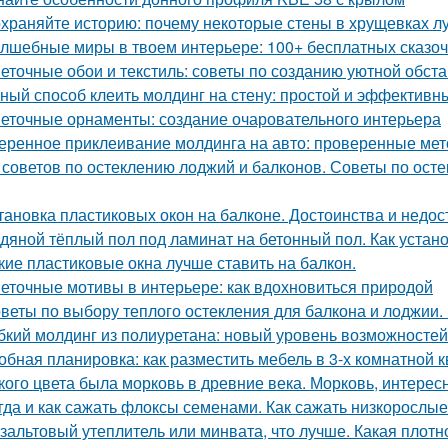
храняйте историю: почему некоторые стены в хрущевках л
лшебные миры в твоем интерьере: 100+ бесплатных сказо
еточные обои и текстиль: советы по созданию уютной обст
ный способ клеить молдинг на стену: простой и эффективн
еточные орнаменты: создание очаровательного интерьера
еренное приклеивание молдинга на авто: проверенные ме
 советов по остеклению лоджий и балконов. Советы по осте
тановка пластиковых окон на балконе. Достоинства и недос
дяной тёплый пол под ламинат на бетонный пол. Как устан
кие пластиковые окна лучше ставить на балкон.
еточные мотивы в интерьере: как вдохновиться природой
веты по выбору теплого остекления для балкона и лоджии. 
бкий молдинг из полиуретана: новый уровень возможностей
обная планировка: как разместить мебель в 3-х комнатной 
кого цвета была морковь в древние века. Морковь, интерес
гда и как сажать флоксы семенами. Как сажать низкорослы
зальтовый утеплитель или минвата, что лучше. Какая плотн