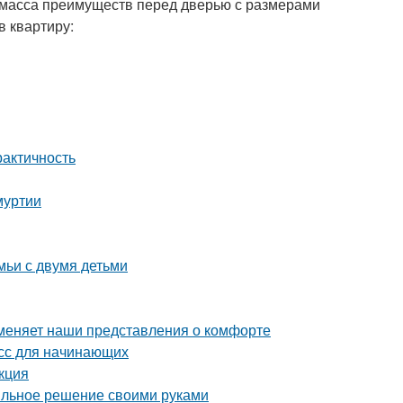
и масса преимуществ перед дверью с размерами
в квартиру:
рактичность
муртии
мьи с двумя детьми
 меняет наши представления о комфорте
асс для начинающих
кция
тильное решение своими руками