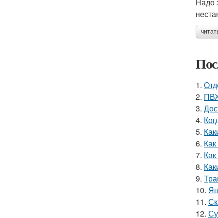
Надо 
неста
читат
Пос
1.
Отд
2.
ПВХ
3.
Дос
4.
Ког
5.
Как
6.
Как
7.
Как
8.
Как
9.
Тра
10.
Ящ
11.
Ск
12.
Су