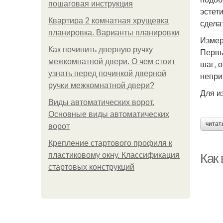
пошаговая инструкция
эстет
Квартира 2 комнатная хрущевка
сдела
планировка. Варианты планировки
Измер
Как починить дверную ручку
Первы
межкомнатной двери. О чем стоит
шаг, 
узнать перед починкой дверной
непри
ручки межкомнатной двери?
Для и
Виды автоматических ворот.
Основные виды автоматических
читат
ворот
Крепление стартового профиля к
пластиковому окну. Классификация
Как
стартовых конструкций