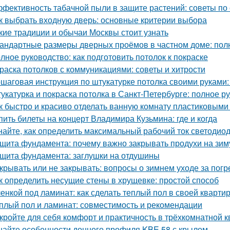
фективность табачной пыли в защите растений: советы по
к выбрать входную дверь: основные критерии выбора
кие традиции и обычаи Москвы стоит узнать
андартные размеры дверных проёмов в частном доме: пол
лное руководство: как подготовить потолок к покраске
раска потолков с коммуникациями: советы и хитрости
шаговая инструкция по штукатурке потолка своими руками:
укатурка и покраска потолка в Санкт-Петербурге: полное р
к быстро и красиво отделать ванную комнату пластиковым
пить билеты на концерт Владимира Кузьмина: где и когда
найте, как определить максимальный рабочий ток светодио
щита фундамента: почему важно закрывать продухи на зим
щита фундамента: заглушки на отдушины
крывать или не закрывать: вопросы о зимнем уходе за пог
к определить несущие стены в хрущевке: простой способ
енкой под ламинат: как сделать теплый пол в своей кварти
плый пол и ламинат: совместимость и рекомендации
кройте для себя комфорт и практичность в трёхкомнатной 
найте особенности донного профиля KBE 58 с крылом