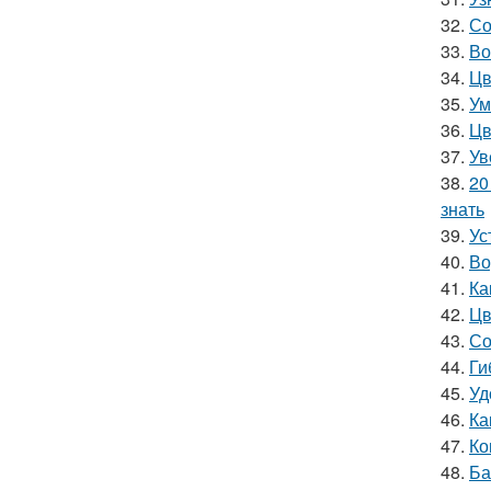
32.
Со
33.
Во
34.
Цв
35.
Ум
36.
Цв
37.
Ув
38.
20
знать
39.
Ус
40.
Во
41.
Ка
42.
Цв
43.
Со
44.
Ги
45.
Уд
46.
Ка
47.
Ко
48.
Ба