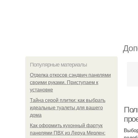
Доп
Популярные материалы
Отделка откосов сэндвич панелями
своими руками. Приступаем к
установке
Тайна серой плитки: как выбрать
идеальные туалеты для вашего
Пол
дома
про
Как оформить кухонный фартук
Выбор
панелями ПВХ из Леруа Мерлен:
подоб