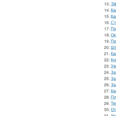
13.
Эф
14.
Ка
15.
Ка
16.
Ст
17.
По
18.
Ок
19.
По
20.
Шт
21.
Ка
22.
Ку
23.
Уз
24.
За
25.
За
26.
За
27.
Ка
28.
Пл
29.
Те
30.
От
31.
Уз