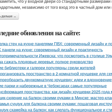
заметить, что у входной двери со стандартными размерам
ндартными, независимо от того вход это в частный дом или 
ь дальше →
ледние обновления на сайте:
елка стен на кухне панелями ПВХ: современный дизайн и п
 панели на кухне: современный дизайн и практичность
топримечательности Ижевска: что посмотреть в столице Уд
да сажать плодовые деревья: полное руководство
ие библиотеки и галереи популярны среди жителей
 организовать пространство в 2-комнатной хрущевке для се
 преобразить двухкомнатную хрущевку: идеи и вдохновение
ие парки и набережные в Чебоксарах самые популярные
нсформация пространства: как дизайн хрущевки 2025 года
ик-сидение на балкон своими руками в Минске: мастер-кл
амья-сундук для балкона своими руками: пошаговая инстру
ндук-скамейка на балкон: как сделать функциональное и с