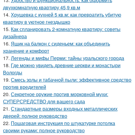
13.
Удобство и функциональность: как оформить
двухкомнатную квартиру 45,9 кв.м
14.
Хрущевка с кухней 5 кв.м: как превратить убитую
квартиру в уютное гнездышко
15.
Как спланировать 2-комнатную квартиру: советы
дизайнера
16.
Ящик на балкон с сиденьем: как объединить
хранение и комфорт
17.
Легенды и мифы Перми: тайны уральского города
18.
Где можно увидеть древние церкви и монастыри
Вологды
19.
Смесь золы и табачной пыли: эффективное средство
против вредителей
20.
Секретное оружие против морковной мухи:
СУПЕРСРЕДСТВО для вашего сада
21.
Стандартные размеры входных металлических
дверей: полное руководство
22.
Пошаговая инструкция по штукатурке потолка
своими руками: полное руководство