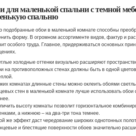
и для маленькой спальни с темной меб
енькую спальню
о подобранные обои в маленькой комнате способны преобра
енить форму. В огромном ассортименте видов, фактур и ра
вит особого труда. Главное, придерживаться основных пр
ениях.
тлые холодные оттенки визуально расширяют пространств
и на противоположных стенах должны быть в одной цветово
ёплой.
зких комнатах длинные стены можно оклеить обоями светлы
цевых стен в маленькой комнате лучше использовать обои 
нее.
личить высоту комнаты позволит горизонтальное комбинир
енками, а нижнюю – на два-три тона темнее.
ой же эффект даст чередование широких однотонных полоте
нцевые и блестящие поверхности обоев значительно расши