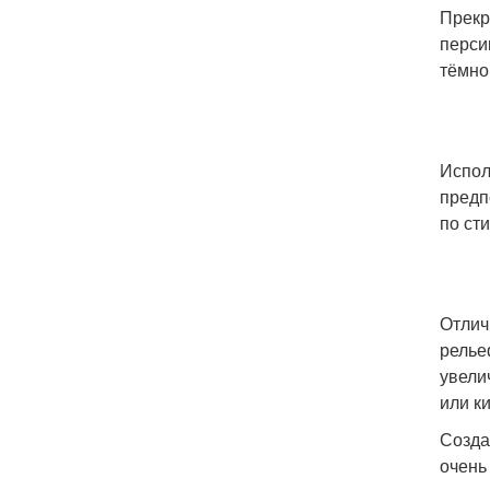
Прекр
перси
тёмно
Испол
предп
по ст
Отлич
релье
увели
или к
Созда
очень