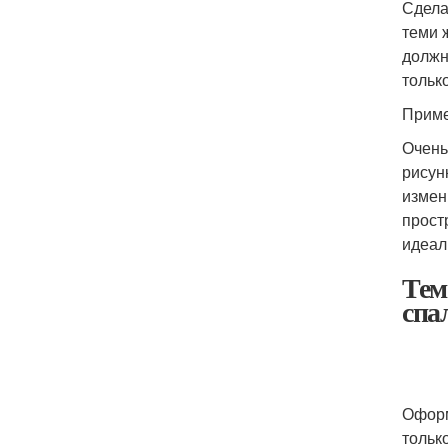
Сдела
теми 
должн
тольк
Приме
Очень
рисун
измен
прост
идеал
Тем
спа
Оформ
тольк