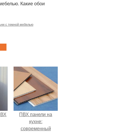
ьни с темной мебелью
ПВХ
ПВХ панели на
кухне:
современный