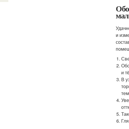
Обо
мал
Удачн
и изм
соста
помещ
Све
Обо
и т
В у
тор
тем
Уве
отт
Так
Гля