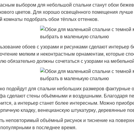
асным выбором для небольшой спальни станут обои бежевого
кового цветов. Для хорошо освещённого помещения лучше 
й комнаты подобрать обои тёплых оттенков.
ьзование обоев с узорами и рисунками сделают интерьер б
очтение мелким и неконтрастным орнаментам, которые спо
илю обязательно должны сочетаться с узорами на мебельной
но подойдут для спальни небольших размеров фактурные об
фа сделают стены объёмными и воздушными. Благодаря пер
чится, а интерьер станет более интересным. Можно приоб
ирпичную кладку, венецианскую штукатурку, деревянные по
ть неповторимый объёмный рисунок и тиснение на поверхно
 популярными в последнее время.