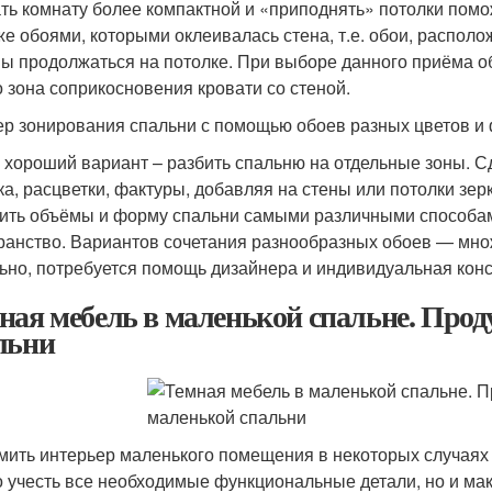
ть комнату более компактной и «приподнять» потолки помож
же обоями, которыми оклеивалась стена, т.е. обои, располо
ы продолжаться на потолке. При выборе данного приёма об
о зона соприкосновения кровати со стеной.
р зонирования спальни с помощью обоев разных цветов и 
 хороший вариант – разбить спальню на отдельные зоны. С
ка, расцветки, фактуры, добавляя на стены или потолки зер
ить объёмы и форму спальни самыми различными способам
ранство. Вариантов сочетания разнообразных обоев — мно
ьно, потребуется помощь дизайнера и индивидуальная конс
ная мебель в маленькой спальне. Про
льни
ить интерьер маленького помещения в некоторых случаях 
о учесть все необходимые функциональные детали, но и ма