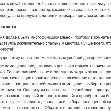
мать дизайн маленькой спальни еще сложнее, поскольку 
ство вопросов – например, касающихся спальных мест и хр
лее удачно продумать детали интерьера, при этом оставля
енности
ня должна быть многофункциональной, поэтому в комнате 
ьствуясь исключительно спальным местом. Лучше всего, ч
нностей.
даря этому она станет максимально удобной для проживани
ое помещение предназначено для сна и отдыха, но очень хо
жо. Расставляя мебель, не стоит загромождать оконные про
елия, мешающие проникновению в помещение естественног
тывая пространство небольшого помещения, выбирать гро
омендуется. Она визуально «съест» все свободное простра
и возникает спорный вопрос, касающийся приобретения б
те, покупки складного дивана – или выбора полноценной кр
номить на качестве сна. Обратите внимание на качественн