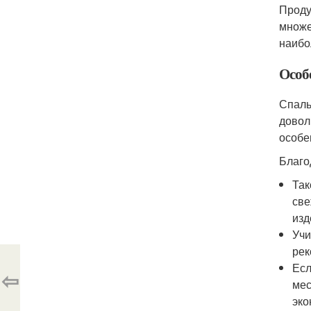
Проду
множе
наибо
Особ
Спаль
довол
особе
Благо
Так
све
изд
Учи
рек
Есл
⇦
мес
эко