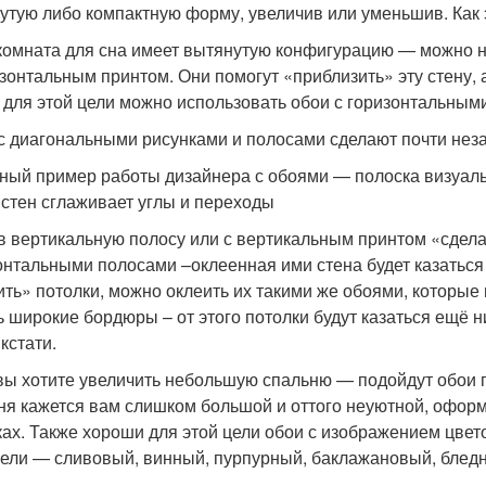
утую либо компактную форму, увеличив или уменьшив. Как 
комната для сна имеет вытянутую конфигурацию — можно н
изонтальным принтом. Они помогут «приблизить» эту стену, а
 для этой цели можно использовать обои с горизонтальным
с диагональными рисунками и полосами сделают почти не
ный пример работы дизайнера с обоями — полоска визуаль
 стен сглаживает углы и переходы
в вертикальную полосу или с вертикальным принтом «сдела
онтальными полосами –оклеенная ими стена будет казаться
ить» потолки, можно оклеить их такими же обоями, которые 
ь широкие бордюры – от этого потолки будут казаться ещё н
кстати.
вы хотите увеличить небольшую спальню — подойдут обои п
ня кажется вам слишком большой и оттого неуютной, оформ
ках. Также хороши для этой цели обои с изображением цве
цели — сливовый, винный, пурпурный, баклажановый, блед