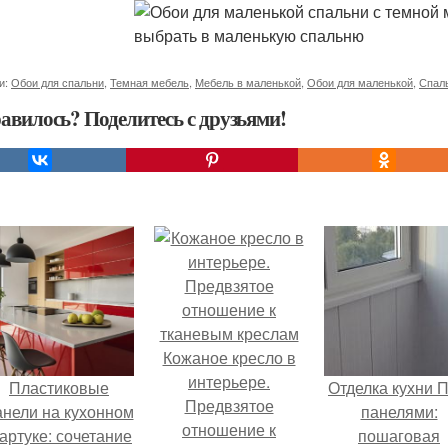
и:
Обои для спальни
,
Темная мебель
,
Мебель в маленькой
,
Обои для маленькой
,
Спал
авилось? Поделитесь с друзьями!
Кожаное кресло в
интерьере.
Пластиковые
Отделка кухни 
Предвзятое
анели на кухонном
панелями:
отношение к
артуке: сочетание
пошаговая