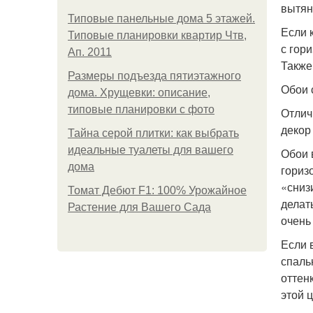
вытян
Типовые панельные дома 5 этажей.
Если 
Типовые планировки квартир Чтв,
с гор
Ап. 2011
Также
Размеры подъезда пятиэтажного
Обои 
дома. Хрущевки: описание,
типовые планировки с фото
Отлич
декор
Тайна серой плитки: как выбрать
идеальные туалеты для вашего
Обои 
дома
гориз
«сниз
Томат Дебют F1: 100% Урожайное
делат
Растение для Вашего Сада
очень 
Если 
спаль
оттен
этой 