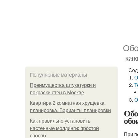
Обо
как
Сод
Популярные материалы
О
Т
Преимущества штукатурки и
покраски стен в Москве
О
Квартира 2 комнатная хрущевка
Обо
планировка. Варианты планировки
обо
Как правильно установить
настенные молдинги: простой
При п
способ