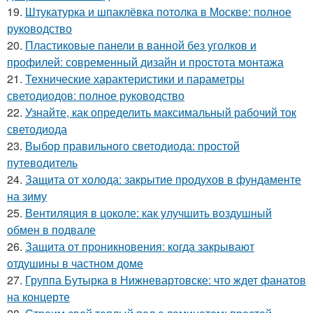
19.
Штукатурка и шпаклёвка потолка в Москве: полное
руководство
20.
Пластиковые панели в ванной без уголков и
профилей: современный дизайн и простота монтажа
21.
Технические характеристики и параметры
светодиодов: полное руководство
22.
Узнайте, как определить максимальный рабочий ток
светодиода
23.
Выбор правильного светодиода: простой
путеводитель
24.
Защита от холода: закрытие продухов в фундаменте
на зиму
25.
Вентиляция в цоколе: как улучшить воздушный
обмен в подвале
26.
Защита от проникновения: когда закрывают
отдушины в частном доме
27.
Группа Бутырка в Нижневартовске: что ждет фанатов
на концерте