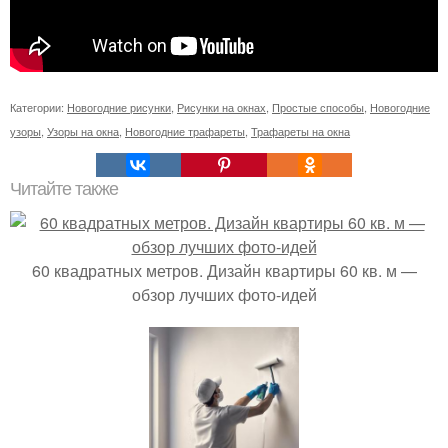
Категории:
Новогодние рисунки
,
Рисунки на окнах
,
Простые способы
,
Новогодние
узоры
,
Узоры на окна
,
Новогодние трафареты
,
Трафареты на окна
Читайте также
60 квадратных метров. Дизайн квартиры 60 кв. м —
обзор лучших фото-идей