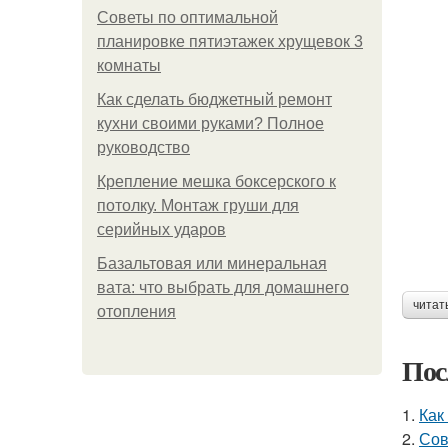
Советы по оптимальной
планировке пятиэтажек хрущевок 3
комнаты
Как сделать бюджетный ремонт
кухни своими руками? Полное
руководство
Крепление мешка боксерского к
потолку. Монтаж груши для
серийных ударов
Базальтовая или минеральная
вата: что выбрать для домашнего
читат
отопления
Пос
1.
Как
2.
Сов