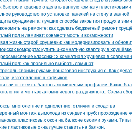
к быстро и красиво отделать ванную комнату пластиковым
лное руководство по установке панелей на стену в ванной
щита фундамента: лучшие способы закрытия продух в зим
кономить на ремонте: как сделать бюджетный ремонт хрущ
плый пол и ламинат: совместимость и возможности
вая жизнь старой хрущевки: как модернизировать и обнови
поисках комфорта: купить 3-комнатную квартиру в хрущёвке
реосмысление классики: 3 комнатная хрущевка в современ
плый пол: как правильно выбрать ламинат
тресоль своими руками пошаговая инструкция с. Как сдела
соли, изготовление шкафчиков
оит ли остеклять балкон алюминевым профилем. Какие б
хнология и монтаж алюминиевого раздвижного.. Схема сб
оксы многолетние и однолетние: отличия и сходства
еренный монтаж дымохода из сэндвич труб: прохождение 
тановка пластиковых окон на балконе своими руками. Типы
кие пластиковые окна лучше ставить на балкон.