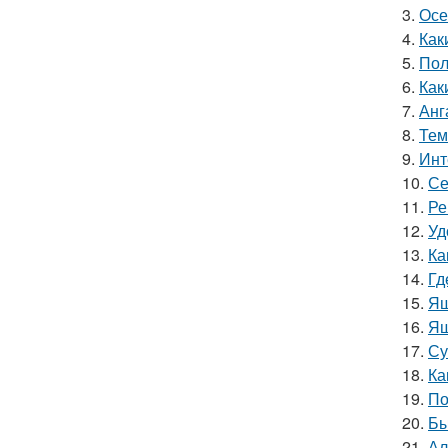
3.
Осе
4.
Как
5.
Пол
6.
Как
7.
Анг
8.
Тем
9.
Инт
10.
Се
11.
Ре
12.
Уд
13.
Ка
14.
Гд
15.
Ящ
16.
Ящ
17.
Су
18.
Ка
19.
По
20.
Бы
21.
Ал