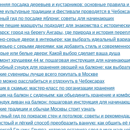
нняя посадка деревьев и кустарников: основные правила и
ие культурные традиции и фестивали проводятся в Чебокса
ный гид по посадке яблони: советы для начинающих
ие пешие маршруты подходят для знакомства с историческ
арск: город на берегу Ангары, где природа и история переп
но-серые двери в интерьере: как выбрать идеальный вариа
ерьер с серыми дверями: как добавить стиль и современно
рые или белые двери: Какой выбор сделает ваша душа
монт хрущевки 44 м: пошаговая инструкция для начинающи
обный сундук для хранения овощей на балконе: как выбрат
кие сувениры лучше всего покупать в Москве
е можно расслабиться и отдохнуть в Чебоксарах
ик в скамью: мастер-класс по организации хранения
ик на балкон с сиденьем: как объединить хранение и комф
ндук диван на балкон: пошаговая инструкция для начинаю
кие традиции и обычаи Москвы стоит узнать
лный гид по покраске стен и потолков: советы и рекоменда
стрый и лёгкий способ преобразить ванную: как обшить е
ексей Глызин: Группа, которая оставила след в музыкально