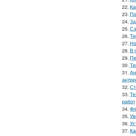
22.
Ка
23.
По
24.
За
25.
Сэ
26.
Те
27.
Но
28.
В 
29.
Пе
30.
Те
31.
Ан
антре
32.
Ст
33.
Те
работ
34.
Фл
35.
Ув
36.
Ус
37.
Ка