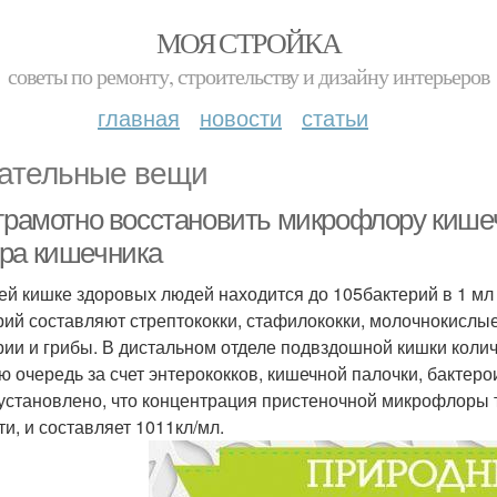
МОЯ СТРОЙКА
советы по ремонту, строительству и дизайну интерьеров
главная
новости
статьи
ательные вещи
 грамотно восстановить микрофлору киш
ра кишечника
ей кишке здоровых людей находится до 105бактерий в 1 мл
рий составляют стрептококки, стафилококки, молочнокислы
рии и грибы. В дистальном отделе подвздошной кишки колич
ю очередь за счет энтерококков, кишечной палочки, бактер
установлено, что концентрация пристеночной микрофлоры т
ти, и составляет 1011кл/мл.