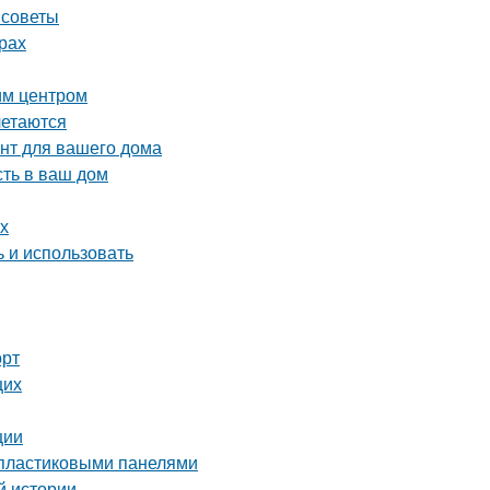
 советы
рах
им центром
летаются
нт для вашего дома
сть в ваш дом
х
ь и использовать
орт
щих
ции
ё пластиковыми панелями
й истории