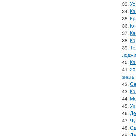
33.
Ус
34.
Ка
35.
Кр
36.
Кл
37.
Ка
38.
Ка
39.
Те
лодж
40.
Ка
41.
20
знать
42.
Се
43.
Ка
44.
Мо
45.
Уп
46.
Де
47.
Чу
48.
Сд
49.
Ла