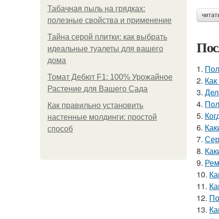
Табачная пыль на грядках:
читат
полезные свойства и применение
Тайна серой плитки: как выбрать
Пос
идеальные туалеты для вашего
дома
1.
Пол
Томат Дебют F1: 100% Урожайное
2.
Как
Растение для Вашего Сада
3.
Дел
4.
Пол
Как правильно установить
5.
Ког
настенные молдинги: простой
6.
Как
способ
7.
Сер
8.
Как
9.
Рем
10.
Ка
11.
Ка
12.
По
13.
Ка