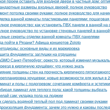
кой проем оставить для входной двери в частный дом: опт
андартные размеры входных дверей: полное руководство
монт потолка своими руками: полное руководство для нач
делка ванной комнаты пластиковыми панелями: пошаговая
лное руководство: как установить ПВХ панели в ванной на 
лное руководство по установке стеновых панелей в ванной
лные секреты отделки ванной комнаты ПВХ панелями
да пойти в Рязани? Афиша концертов Zoloto
етодиоды: основные виды и их маркировка
щита фундамента: заглушки на отдушины
GMO Санкт-Петербург: оркестр, который изменил музыкаль
реезд в кирпичную хрущёвку: что нужно знать
ияние толщины стен на прочность кирпичного пятиэтажног
репланировка хрущевки: новые возможности для жилья в 2
минат и полы с подогревом: сочетание комфорта и эстетики
бирая ламинат для теплого пола: какой толщины выбрать
елай сам: укладка пола на лоджии
к сделать водяной теплый пол под ламинат своими руками
дроизоляция фундамента: зачем это нужно и каковы послед