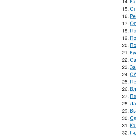
14.
Ка
15.
Ст
16.
Ре
17.
От
18.
По
19.
По
20.
По
21.
Ку
22.
Св
23.
За
24.
CA
25.
Пе
26.
Вл
27.
Пе
28.
Ла
29.
Вы
30.
Сд
31.
Ка
32.
Ги