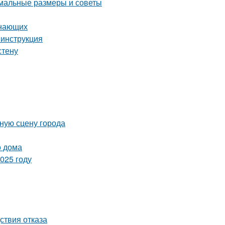
имальные размеры и советы
инающих
 инструкция
стену
ную сцену города
о дома
025 году
ствия отказа