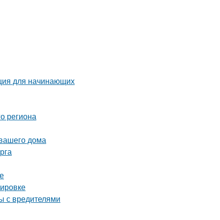
кция для начинающих
о региона
 вашего дома
рга
е
нировке
ы с вредителями