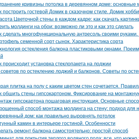
транение кривизны потолка в деревянном доме: основные 
к построить гостевой Домик в сказочном стиле. Домик хобб
асота Цветочной стены в каждом кадре: как скачать картин
еить молдинги на обои: возможно ли это и как это сделать
к сделать многофункциональную антресоль своими руками.
ртофель семенной сорт сынок. Характеристика сорта
хнология остекления балкона пластиковыми окнами. Преим
ий
к происходит установка стеклопакета на лоджии
 советов по остеклению лоджий и балконов. Советы по осте
рая плитка на полу с каким цветом стен сочетается. Прави
к обшить стены гипсокартоном. Фиксирование на монтажну
нтаж гипсокартона пошаговая инструкция. Основные спосо
рощенный способ монтажа молдинга на стену: подход для
ревянный дом: как правильно выровнять потолок
гунный камин в интерьере гостиной. Особенности
елать ремонт балкона самостоятельно: простой способ
минат для покрытия теплого водяного пола: все, что нужно 