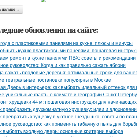
ь дальше →
ледние обновления на сайте:
года с пластиковыми панелями на кухне: плюсы и минусы
 обшить кухню пластиковыми панелями: пошаговая инстру
аем ремонт в кухне панелями ПВХ: советы и рекомендации
ное руководство: Когда и как правильно сажать яблони
да сажать плодовые деревья: оптимальные сроки для вашег
ие театральные постановки популярны в Москве
ая Дверь в интерьере: как выбрать идеальный оттенок для
ие уникальные факты о климате и географии Санкт-Петербу
онт хрущевки 44 м: пошаговая инструкция для начинающих
к преобразить двухкомнатную хрущевку: идеи и вдохновени
к превратить хрущевку в уютное гнездышко: советы по пла
лное руководство: как применять табачную пыль для борьб
к выбрать входную дверь: основные критерии выбора