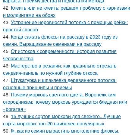
каркаса. Преимущества и недостатки метода
42.
Клеить или не клеить: решаем проблему с карнизами
и молдингами на обоях
43.
Устранение неровностей потолка с помощью рейки:
простой способ
44.
Когда сажать флоксы на рассаду в 2023 году из
семян. Выращивание семенами на рассаду
45.
От истоков к современности: история развития
человечества
46.
Мастерство в резании: как правильно отрезать
сэндвич-панель по нужной глубине откоса
47.
Штукатурка и шпаклевка деревянного потолка:
основные принципы и приемы
48.
Почему морковь светлого цвета. Воронежским
огородникам: почему морковь урождается бледная или
«рогатая»
49.
15 лучших сортов моркови для свежего.. Лучшие
сорта моркови: топ-20 наиболее популярных
50.
ᐉ, как из семян вырастить многолетние флоксы.